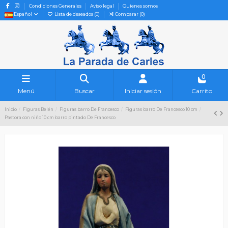
Condiciones Generales
Aviso legal
Quienes somos
Español
Lista de deseados (
0
)
Comparar (
0
)
0
Menú
Buscar
Iniciar sesión
Carrito
Inicio
Figuras Belén
Figuras barro De Francesco
Figuras barro De Francesco 10 cm
Pastora con niño 10 cm barro pintado De Francesco