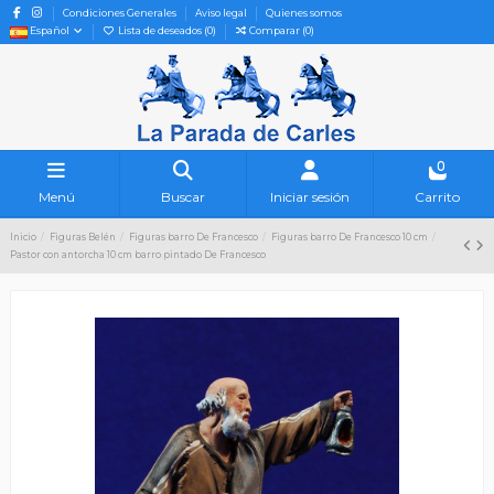
Condiciones Generales
Aviso legal
Quienes somos
Español
Lista de deseados (
0
)
Comparar (
0
)
0
Menú
Buscar
Iniciar sesión
Carrito
Inicio
Figuras Belén
Figuras barro De Francesco
Figuras barro De Francesco 10 cm
Pastor con antorcha 10 cm barro pintado De Francesco