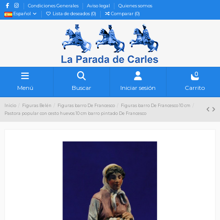
Condiciones Generales
Aviso legal
Quienes somos
Español
Lista de deseados (
0
)
Comparar (
0
)
0
Menú
Buscar
Iniciar sesión
Carrito
Inicio
Figuras Belén
Figuras barro De Francesco
Figuras barro De Francesco 10 cm
Pastora popular con cesto huevos 10 cm barro pintado De Francesco