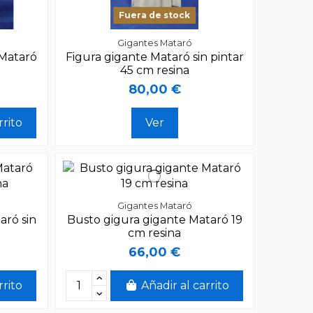
Fuera de stock
Gigantes Mataró
Mataró
Figura gigante Mataró sin pintar
45 cm resina
80,00 €
rrito
Ver
Gigantes Mataró
aró sin
Busto gigura gigante Mataró 19
cm resina
66,00 €
rrito
Añadir al carrito