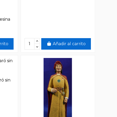
esina
rrito
Añadir al carrito
ó sin
a