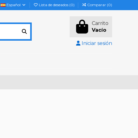
Español
Lista de deseados (
0
)
Comparar (
0
)
Carrito
Vacío
Iniciar sesión