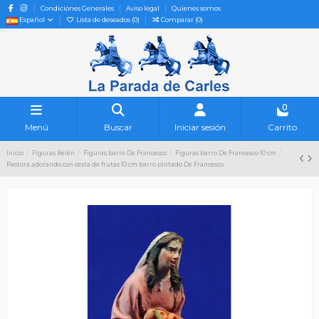
Condiciones Generales
Aviso legal
Quienes somos
Español
Lista de deseados (
0
)
Comparar (
0
)
0
Menú
Buscar
Iniciar sesión
Carrito
Inicio
Figuras Belén
Figuras barro De Francesco
Figuras barro De Francesco 10 cm
Pastora adorando con cesta de frutas 10 cm barro pintado De Francesco