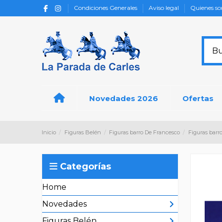
Condiciones Generales
Aviso legal
Quienes s
Novedades 2026
Ofertas
Inicio
Figuras Belén
Figuras barro De Francesco
Figuras barr
Categorías
Home
Novedades
Figuras Belén