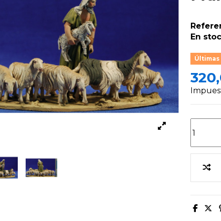
Refere
En stoc
Últimas
320
Impuest