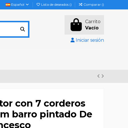
Español
Lista de deseados (
)
Comparar (
)
Carrito
Vacío
Iniciar sesión
tor con 7 corderos
cm barro pintado De
ncesco