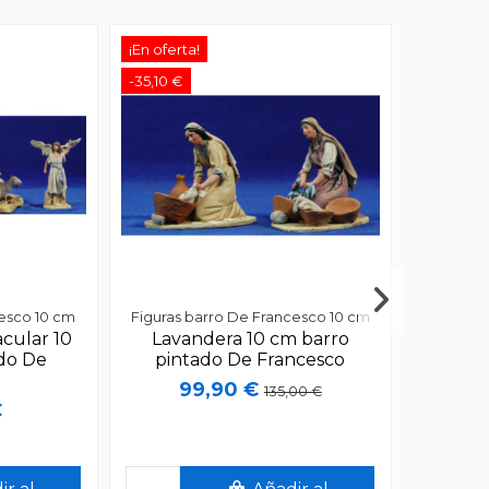
¡En oferta!
-35,10 €
cesco 10 cm
Figuras barro De Francesco 10 cm
cular 10
Lavandera 10 cm barro
do De
pintado De Francesco
o
99,90 €
135,00 €
€