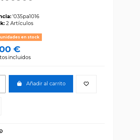
ncia:
'035pa1016
k:
2 Artículos
 unidades en stock
,00 €
os incluidos
Añadir al carrito