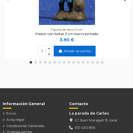
Figuras de barro 3 cm
Pastor con botas 3 cm barro pintado
3,90 €
Añadir al carrito
Información General
Contacto
Envío
La parada de Carles
Aviso legal
C/ Joan Maragall 15, local
Condiciones Generales
931 430 895
Quienes somos