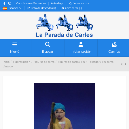
Condiciones Generales
Aviso legal
Quienes somos
Español
Lista de deseados (
0
)
Comparar (
0
)
0
Menú
Buscar
Iniciar sesión
Carrito
Inicio
Figuras Belén
Figuras de barro
Figuras de barro 3 cm
Pescador 3 cm barro
pintado