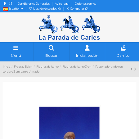
Condiciones Generales
Aviso legal
Quienes somos
Español
Lista de deseados (
0
)
Comparar (
0
)
0
Menú
Buscar
Iniciar sesión
Carrito
Inicio
Figuras Belén
Figuras de barro
Figuras de barro 3 cm
Pastor adorando con
cordero 3 cm barro pintado