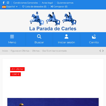
Condiciones Generales
Aviso legal
Quienes somos
Español
Lista de deseados (
0
)
Comparar (
0
)
0
Menú
Buscar
Iniciar sesión
Carrito
Inicio
Figuras en Ofertas
Ofertas
Oca 15 cm barro pintado
¡En oferta!
-2,80 €